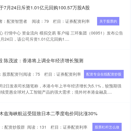
7月24日斥资1.01亿元回购100.57万股A股
者：配资智慧者
阅读：
79
栏目：
证券配资利率
关于股票的
心 行情中心 资金流向 模拟交易 客户端 三环集团（06951）发布公告
24日，该公司斥资1.01亿元回购1....
股 陈茂波：香港将上调全年经济增长预测
：股票配资刊
阅读：
75
栏目：
证券配资利率
配资专业在线配资炒股
月2日发表司长随笔称，本港今年上半年经济增长为5.1%，较预期强
续受惠全球对人工智能产品的强大需求；境外对本港金融及....
尔木兹海峡航运受阻致日本二季度电价同比涨30%
者：配资炒股群
阅读：
131
栏目：
证券配资利率
股票杠杆怎么做