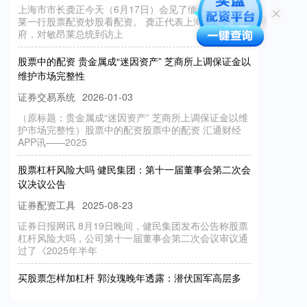
莱一行股票配资炒股看配资。 龚正代表上海市人民政
府，对敏昂莱总统到访上
股票中的配资 贵金属成“迷因资产” 芝商所上调保证金以
维护市场完整性
证券交易系统
2026-01-03
（原标题：贵金属成“迷因资产” 芝商所上调保证金以维
护市场完整性）股票中的配资股票中的配资 汇通财经
APP讯——2025
股票杠杆风险大吗 健民集团：第十一届董事会第二次会
议决议公告
证券配资工具
2025-08-23
证券日报网讯 8月19日晚间，健民集团发布公告称股票
杠杆风险大吗，公司第十一届董事会第二次会议审议通
过了《2025年半年
买股票怎样加杠杆 郭汝瑰晚年透露：潜伏国军高层多
年，真正佩服的国军将领只有两人
证券配资利率
2026-05-27