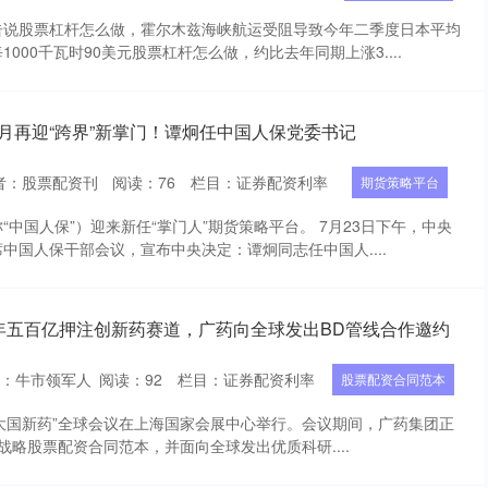
告说股票杠杆怎么做，霍尔木兹海峡航运受阻导致今年二季度日本平均
000千瓦时90美元股票杠杆怎么做，约比去年同期上涨3....
月再迎“跨界”新掌门！谭炯任中国人保党委书记
者：股票配资刊
阅读：
76
栏目：
证券配资利率
期货策略平台
中国人保”）迎来新任“掌门人”期货策略平台。 7月23日下午，中央
中国人保干部会议，宣布中央决定：谭炯同志任中国人....
5年五百亿押注创新药赛道，广药向全球发出BD管线合作邀约
：牛市领军人
阅读：
92
栏目：
证券配资利率
股票配资合同范本
届“大国新药”全球会议在上海国家会展中心举行。会议期间，广药集团正
创新战略股票配资合同范本，并面向全球发出优质科研....