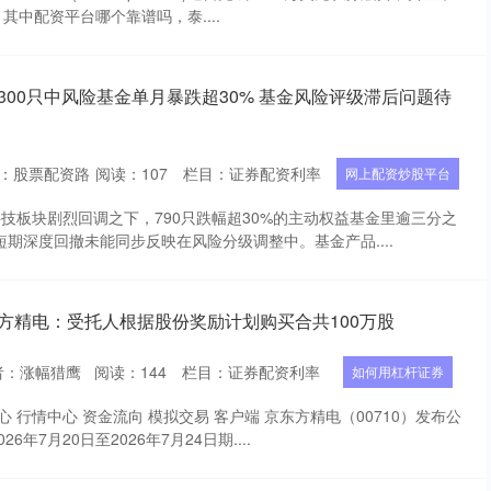
中配资平台哪个靠谱吗，泰....
300只中风险基金单月暴跌超30% 基金风险评级滞后问题待
：股票配资路
阅读：
107
栏目：
证券配资利率
网上配资炒股平台
科技板块剧烈回调之下，790只跌幅超30%的主动权益基金里逾三分之
短期深度回撤未能同步反映在风险分级调整中。基金产品....
方精电：受托人根据股份奖励计划购买合共100万股
者：涨幅猎鹰
阅读：
144
栏目：
证券配资利率
如何用杠杆证券
心 行情中心 资金流向 模拟交易 客户端 京东方精电（00710）发布公
年7月20日至2026年7月24日期....