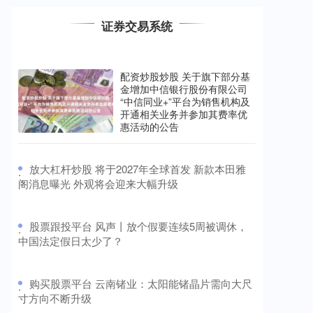
1949年12月的一个清晨，台湾的蒋介石坐在书房买股
证券交易系统
票怎样加杠杆，手里攥着报纸，面色铁青，手微微发
抖。 他怎么也想不到，
比较好的股票配资 点外卖要认准了！淘宝闪购全国百万
配资炒股炒股 关于旗下部分基
骑士免费换上新制服
金增加中信银行股份有限公司
“中信同业+”平台为销售机构及
证券配资工具
2026-06-26
开通相关业务并参加其费率优
11月6日，据南方+记者获悉，随着8月底淘宝闪购推出
惠活动的公告
外卖业第一套制服比较好的股票配资，按照计划，每一
位活跃稳定骑士正免费
​放大杠杆炒股 将于2027年全球首发 新款本田雅
·
阁消息曝光 外观将会迎来大幅升级
​股票跟投平台 风声丨放个假要连续5周被调休，
·
中国法定假日太少了？
​购买股票平台 云南锗业：太阳能锗晶片需向大尺
·
寸方向不断升级