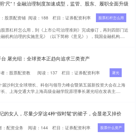
规明“尺”！金融治理制度加速成型，监管、股东、履职全面升级
者：股票配资铺
阅读：
188
栏目：
证券配资利率
股票杠杆怎么用
施股票杠杆怎么用，到《上市公司治理准则》完成修订，再到四部门近
融机构治理的实施意见》（以下简称《意见》），我国金融机构....
平台 屠光绍：全球资本正趋向追求三类资产
作者：股票配资教
阅读：
137
栏目：
证券配资利率
屠光
二十届沙利文全球增长、科创与领导力峰会暨第五届新投资大会在上海
长、上海交通大学上海高级金融学院原理事长屠光绍在发表主....
纪的女人，尽量少穿这4种“假时髦”的裙子，会显老又掉价
者：配资业务
阅读：
144
栏目：
证券配资利率
股票什么资产